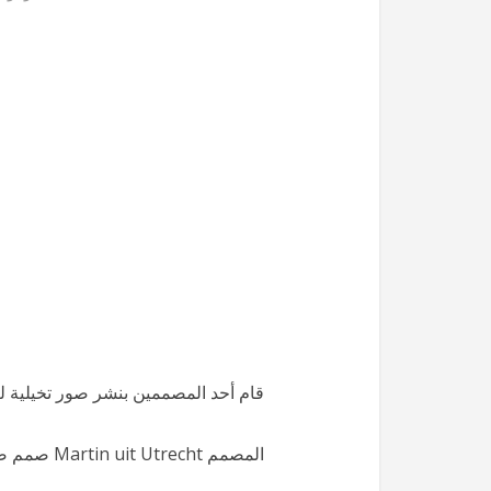
قام أحد المصممين بنشر صور تخيلية للآي
المصمم Martin uit Utrecht صمم صور بدقة عالية وواقعية بدرجة كبيرة .