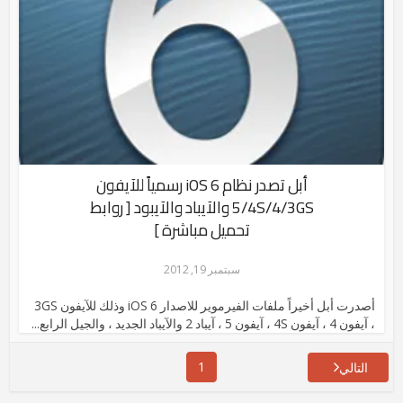
أبل تصدر نظام iOS 6 رسمياً للآيفون
5/4S/4/3GS والآيباد والآيبود [ روابط
تحميل مباشرة ]
سبتمبر 19, 2012
أصدرت أبل أخيراً ملفات الفيرموير للاصدار iOS 6 وذلك للآيفون 3GS
، آيفون 4 ، آيفون 4S ، آيفون 5 ، آيباد 2 والآيباد الجديد ، والجيل الرابع...
1
التالي