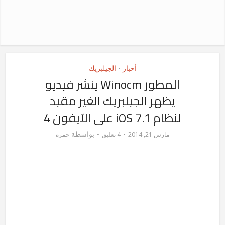
أخبار
الجيلبريك
•
المطور Winocm ينشر فيديو
يظهر الجيلبريك الغير مقيد
لنظام iOS 7.1 على الآيفون 4
بواسطة
مارس 21, 2014
4 تعليق
حمزة