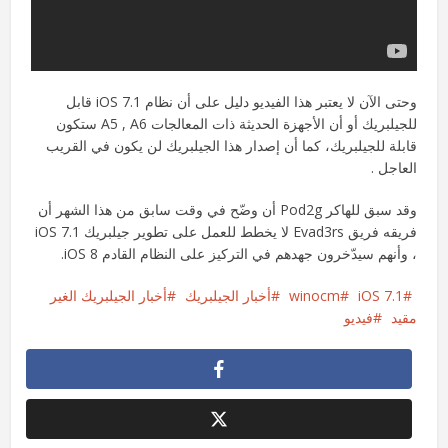
وحتى الآن لا يعتبر هذا الفيديو دليل على أن نظام iOS 7.1 قابل
للجيلبريك أو أن الأجهزة الحديثة ذات المعالجات A5 , A6 ستكون
قابلة للجيلبريك، كما أن إصدار هذا الجيلبريك لن يكون في القريب
العاجل .
وقد سبق للهاكر Pod2g أن وضّح في وقت سابق من هذا الشهر أن
فريقه فريق Evad3rs لا يخطط للعمل على تطوير جيلبريك iOS 7.1
، وأنهم سيدّخرون جهدهم في التركيز على النظام القادم iOS 8.
iOS 7.1
winocm
أخبار الجيلبريك
أخبار الجيلبريك الغير
مقيد
فيديو