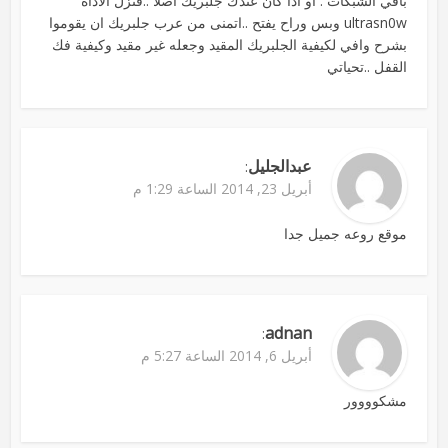
باقي الشبكات . او اذا كان عندك جلبريك اصلا ..فنزل الاداة
ultrasn0w وبس وراح يفتح ..اتمنى من عرب جلبريك ان يقوموا
بشرح وافي لكيفية الجلبريك المقيد وجعله غير مقيد وكيفية فك
القفل ..تحياتي
عبدالجليل
:
أبريل 23, 2014 الساعة 1:29 م
موقع روعه جميل جدا
adnan
:
أبريل 6, 2014 الساعة 5:27 م
مشكوووور