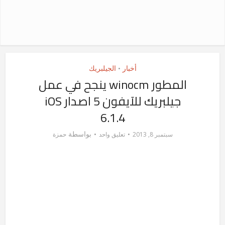
أخبار
الجيلبريك
•
المطور winocm ينجح في عمل
جيلبريك للآيفون 5 اصدار iOS
6.1.4
بواسطة
سبتمبر 8, 2013
تعليق واحد
حمزة