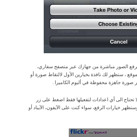
فع الصور مباشرة من جهازك عبر متصفح سفاري،
على زر Upload في أي موقع ، ستظهر لك نافذة بخيارين الأول لالتقاط صورة أو
ار صورة جاهزة محفوظة في ألبوم الكاميرا .
الميزة موجودة في نظام iOS 6 ولا تحتاج الى أي اعدادات لتفعيلها فقط اضغط على زر
 موقع وستظهر خيارات الرفع، سواء كنت على الآيفون، الآيباد أو