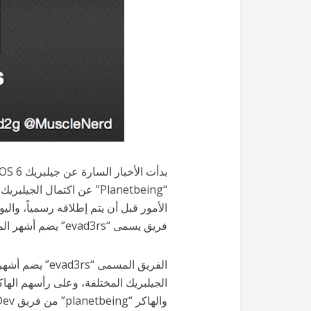
فريق يسمى “evad3rs” يضم أشهر المطورين المختصين باختراق نظام iOS.
الفريق المسمى 