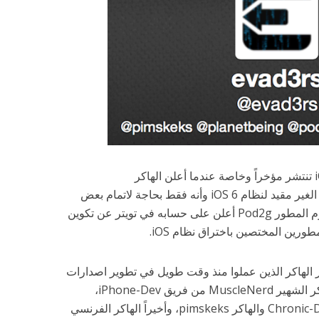
بدأت الأخبار السارة عن جيلبريك iOS 6 تنتشر مؤخراً وخاصة عندما أعلن الهاكر
“Planetbeing” عن اكتمال الجيلبريك الغير مقيد لنظام iOS 6 وأنه فقط بحاجة لاتمام بعض
الأمور قبل أن يتم إطلاقه رسمياً، واليوم المطور Pod2g أعلن على حسابه في تويتر عن تكوين
“evad3rs” يضم أشهر الهاكر الذين عملوا منذ وقت طويل في تطوير اصدارات
الجيلبريك المختلفة، وعلى رأسهم الهاكر الشهير MuscleNerd من فريق iPhone-Dev،
والهاكر “planetbeing” من فريق Chronic-Dev والهاكر pimskeks، وأخيراً الهاكر الفرنسي