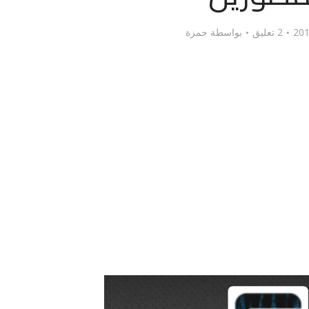
2 تعليق
بواسطة
حمزة