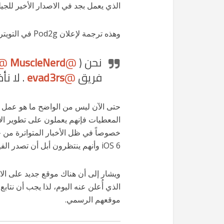
الذي يعمل بجد في الاصدار الأخير للجيلبريك 
وهذه ترجمة لإعلان Pod2g في التويتر:
نحن (
@
MuscleNerd
@
فريق
@
evad3rs
. لا نأ
حتى الآن ليس من الواضح ما هو عمل 
المعطيات فإنهم يعملون على تطوير الإص
خصوصاً في ظل الأخبار المتواترة من ح
iOS 6 وأنهم ينتظرون أبل أن تصدر الفيرموير iOS 6.1 حتى يصدروا الجيلبريك رسمياً.
ويشار إلى أن هناك موقع جديد على ال
الذي أُعلن عنه اليوم، لذا يجب أن نتاب
موقعهم الرسمي.