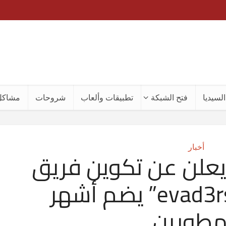
لسيديا
فتح الشبكة
تطبيقات وألعاب
شروحات
مشاكل
أخبار
لمطور Pod2g يعلن عن تكوين فريق
جديد باسم “evad3rs” يضم أشهر
مطورين