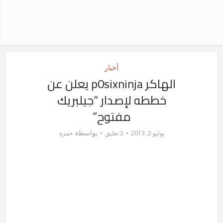
أخبار
الهاكر p0sixninja يعلن عن
خططه لإصدار “جيلبريك
مفتوح”
بواسطة
يوليو 2, 2013
2 تعليق
حمزة