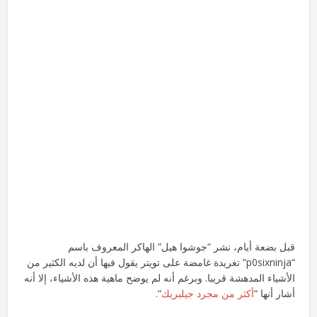
قبل بضعة أيام، نشر “جوشوا هيل” الهاكر المعروف باسم
“p0sixninja” تغريدة غامضة على تويتر يقول فيها أن لديه الكثير من
الأشياء المدهشة قريبا. وبرغم أنه لم يوضح ماهية هذه الأشياء، إلا أنه
أشار أنها “
أكثر من مجرد جيلبريك
“.