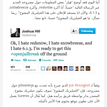
أما اليوم فقد أوضح “هيل” بعض المعلومات حول مشروعه الجديد
عبر الرسالة التالية “حسناً، أنا أكره redsn0w، وأكره sn0wbreeze،
و 6.1.3، والآن انا مستعد للإعلان على هذا الجيلبريك المفتوح”. ربما
تسأل، ما هو الجيلبريك المفتوح؟ حسنا، تابع معنا…
وفقاً لـ
Joe Rossignol
الذي صرح بأنه تحدث مع p0sixninja حول
مشروعه، فإن “الجيلبريك المفتوح” سوف يكون جيلبريك مفتوح
المصدر يدار بواسطة فريق يرأسه هيل. كما يُقال أن Surenix يعمل
الآن على تطوير موقع يحتوي هذا الأمر بأكمله.