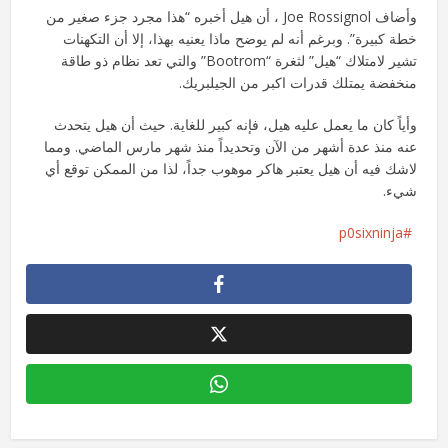
وأضاف Joe Rossignol ، أن هيل أخبره “هذا مجرد جزء صغير من
خطة كبيرة”. وبرغم أنه لم يوضح ماذا يعنيه بهذا، إلا أن التكهنات
تشير لامتلاك “هيل” لثغرة “Bootrom” والتي تعد نظام ذو طاقة
منخفضة يمتلك قدرات اكبر من الجيلبريك.
وأياً كان ما يعمل عليه هيل، فإنه كبير للغاية. حيث أن هيل يتحدث
عنه منذ عدة أشهر من الآن وتحديداً منذ شهر مارس الماضي. ومما
لاشك فيه أن هيل يعتبر هاكر موهوب جداً، لذا من الممكن توقع أي
شيء.
p0sixninja