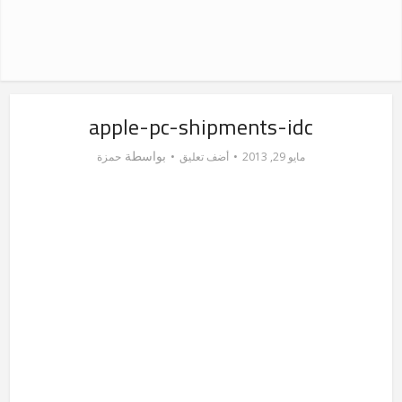
apple-pc-shipments-idc
بواسطة
مايو 29, 2013
أضف تعليق
حمزة