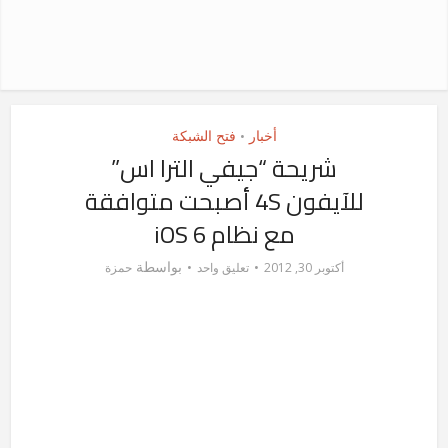
أخبار
فتح الشبكة
•
شريحة “جيفي الترا اس”
للآيفون 4S أصبحت متوافقة
مع نظام iOS 6
بواسطة
أكتوبر 30, 2012
تعليق واحد
حمزة