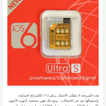
هذه الشريحة لا تتطلب الاتصال برقم 112 كالشرائح السابقة،
واستقبالها جيد في الاتصالات ، ومع ذلك فهي مختصة بأجهزة الآيفون
4S موديل GSM ، وستدعم موديل CDMA حينما يصدر جيلبريك