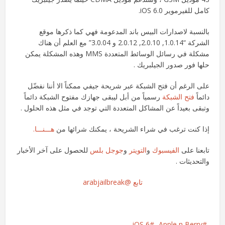
كامل للفيرموير iOS 6.0.
بالنسبة لاصدارات البيس باند المدعومة فهي كما ذكرها موقع
الشركة “1.0.14, 2.0.10, 2.0.12 و 3.0.04” مع العلم أن هناك
مشكلة في رسائل الوسائط المتعددة MMS وهذه المشكلة يمكن
حلها فور صدور الجيلبريك .
على الرغم أن فتح الشبكة عبر شريحة جيفي ممكناً الا أننا نفضّل
دائماً
فتح الشبكة
رسمياً من أبل ليبقى جهازك مفتوح الشبكة دائماً
وتبقى بعيداً عن المشاكل المتعددة التي توجد في مثل هذه الحلول .
إذا كنت ترغب في شراء الشريحة ، يمكنك شرائها من
هـــنـــا.
تابعنا على
الفيسبوك
و
التويتر
و
جوجل بلس
للحصول على آخر الأخبار
والتحديثات .
تابع @arabjailbreak
iOS 6
Apple n Berry