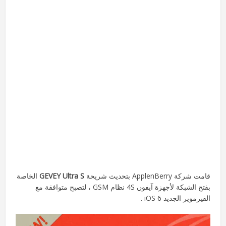
قامت شركة ApplenBerry بتحديث شريحة
GEVEY Ultra S
الخاصة
بفتح الشبكة لأجهزة آيفون 4S نظام GSM ، لتصبح متوافقة مع
الفيرموير الجديد iOS 6 .