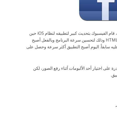
من هذه السنة، قام الفيسبوك بتحديث كبير لتطبيقه لنظام iOS حين
اعتمد في برمجته على لغة البرمجة HTML5 وذلك لتحسين سرعة البرنامج وبالفعل أصبح
ليه سابقاً. اليوم أصبح التطبيق أكثر سرعة وحصل على
ة على اختيار أحد الألبومات أثناء رفع الصور، لكن
يق.