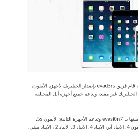
في خطوة مفاجئة للجميع وغير متوقعة قام فريق evad3rs بإصدار الجيلبريك لأجهزة الآيفون،
آيباد والآيبود التي تعمل بنظام iOS 7 . الجيلبريك غير مقيد، ويدعم جميع أجهزة أبل المختلفة
الأداة التي تقوم بعمل الجيلبريك تم تسميتها بـ evasi0n7 وتدعم الأجهزة التالية: الآيفون 5s،
الآيفون 5c ، الآيفون 5، الآيفون 4s، الآيفون 4، الآيباد آير، الآيباد 4، الآيباد 3، الآيباد 2 ، الآيباد ميني،