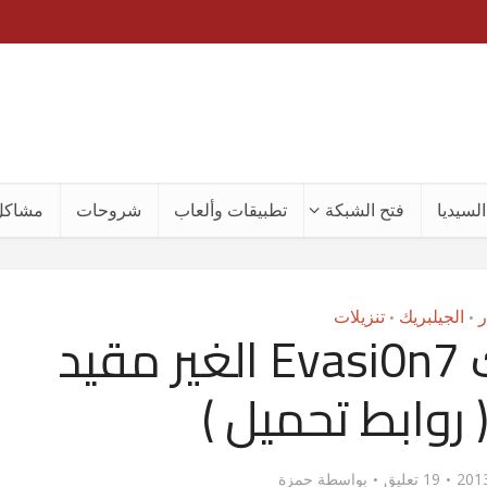
لسيديا
فتح الشبكة
تطبيقات وألعاب
شروحات
مشاكل
ر
الجيلبريك
تنزيلات
•
•
تم إصدار جيلبريك Evasi0n7 الغير مقيد
19 تعليق
بواسطة
حمزة