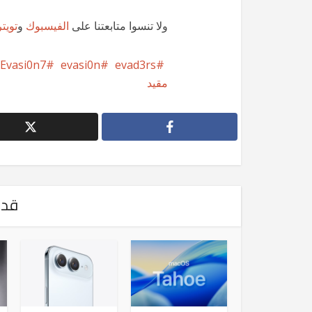
ولا تنسوا متابعتنا على
الفيسبوك
و
تويتر
Evasi0n7
evasi0n
evad3rs
مقيد
قد 