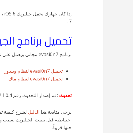
إذا كان جهازك يحمل جيلبريك iOS 6 ، فيمكنك الآن التحديث إلى
7 .
تحميل برنامج الجيلبريك 
برنامج evasi0n7 مجاني ويعمل على نظامي ويندوز وماك ويمكنك تحميله من الروابط التالية :
تحميل evasi0n7 لنظام ويندوز
تحميل evasi0n7 لنظام ماك
تحديث
: تم إصدار التحديث رقم 1.0.4 لأداة الجيلبريك Evasi0n7 ، تجده
يرجى متابعة هذا
الدليل
احتياطية قبل تثبيت الجيلبريك بسبب و
حلها قريباً.