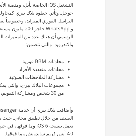
التشغيل iOS الخاصة بأبل، ومنصة 
جوجل. وتأتي خطوة بلاك بيري كمحاولة
و WhatsApp حاجز 
والاندرويد، والتي تتضمن:
محادثات BBM فورية
محادثات متعددة الأفراد
مشاركة الملاحظات الصوتية
من 30 شخص ومشاركة التقويم، الصور، الملفات وغيرها.
تعمل بنسخة iOS 6 وما ف
4.0 آيس كريم ساندوتش وما فوقها.