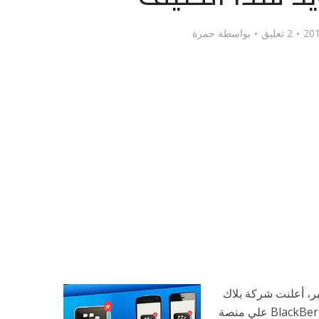
2 تعليق
بواسطة
حمزة
بر، أعلنت شركة بلاك
بيري أخيراً أنها سوف تطلق مسنجر BlackBerry علي منصة