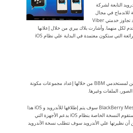
الأندرويد التابعة لشركة
 للاندماج في مجال
التراسل الفوري المتزايد، وخصوصاً بعد تجاوز خدمتي Viber
200 مليون مستخدم لكل منهما. وأشارت بلاك بيري من خلال إعلانها
الرسمي أن هناك عدد من المميزات الرائعة التي ستكون معتمدة في البداية علي نظام iOS
مجموعات البلاك بيري، والتي يمكن لمستخدمي BBM من خلالها إعداد مجموعات مكونة
وأضافت بلاك بيري أن خدمة BlackBerry Messenger سوف يتم إطلاقها للأندرويد و iOS هذا
الصيف من خلال تطبيق مجاني. حيث ستقوم النسخة الخاصة بنظام iOS بدعم الأجهزة التي
وقها، في حين أن نظيرتها علي الأندرويد سوف تتطلب نسخة الأندرويد