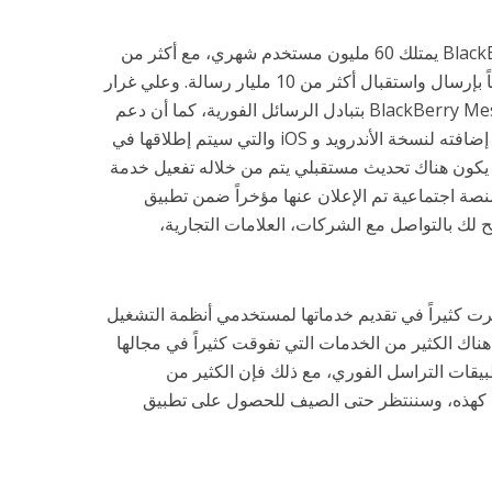
والجدير بالذكر أن BlackBerry Messenger يمتلك 60 مليون مستخدم شهري، مع أكثر من
51 مليون مستخدم نشط يقومون يومياً بإرسال واستقبال أكثر من 10 مليار رسالة. وعلي غرار
الخدمات المماثلة، يسمح لك BlackBerry Messenger بتبادل الرسائل الفورية، كما أن دعم
المحادثات الصوتية والمرئية سوف يتم إضافته لنسخة الأندرويد و iOS والتي سيتم إطلاقها في
ن يكون هناك تحديث مستقبلي يتم من خلاله تفعيل خدمة
بر بمثابة منصة اجتماعية تم الإعلان عنها مؤخراً ضمن تطبيق
BlackB والتي تسمح لك بالتواصل مع الشركات، العلامات التجارية،
ت كثيراً في تقديم خدماتها لمستخدمي أنظمة التشغيل
لا سيما أن هناك الكثير من الخدمات التي تفوقت كثيراً في مجالها
طبيقات التراسل الفوري، مع ذلك فإن الكثير من
كهذه، وسننتظر حتى الصيف للحصول على تطبيق