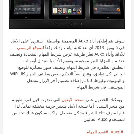
سوف يتم إطلاق أداة Auxo المصممة بواسطة “سنتري” على الآيباد
في 6 يونيو 2013 أي بعد ثلاثة أيام ، وذلك وفقاً
للموقع الرسمي
للأداة. وأداة Auxo تغيّر طريقة عرض شريط المهام المتعددة وتضيف
عدد من المزايا الغير موجودة، وتقوم الأداة باستبدال أيقونات
التطبيق الظاهرة في شريط المهام وتضيف صور مصغّرة للوضع
الحالي لكل تطبيق، وتتيح أيضاً التحكم ببعض وظائف الجهاز كالـ WiFi
و البلوتوث وغيرها. كما تم إضافة تصميم آخر لأزرار مشغل
الموسيقى في شريط المهام.
ويمكنك الحصول على
نسخة الآيفون
التي صدرت قبل فترة طويلة
من متجر السيديا أما نسخة الآيباد فتعتبر حزمة مختلفة تماماً، لذا
فإنها سوف تتاح للشراء بشكل منفصل ولكن سيكون هناك تخفيض
لمستخدم Auxo الحاليين.
Auxo
تعدد المهام