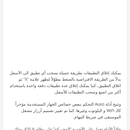
يمكنك إغلاق التطبيقات بطريقة جميلة بسحب أي تطبيق الى الأسفل
بدلاً من الطريقة الافتراضية بالضغط مطوّلاً لتظهر علامة “X” ثم
اغلاق التطبيق، كما يمكنك إغلاق عدة تطبيقات دفعة واحدة باستخدام
أكثر من اصبع وسحب التطبيقات للأسفل.
وتتيح أداة Auxo التحكم ببعض خصائص الجهاز المستخدمة مؤخراً
كالـ WiFi و البلوتوث وغيرها. كما تم تغيير تصميم أزرار مشغل
الموسيقى في شريط المهام.
حالياً الأداة تعمل على الأجهزة “المجبركة” على نظام iOS 6، وذلك