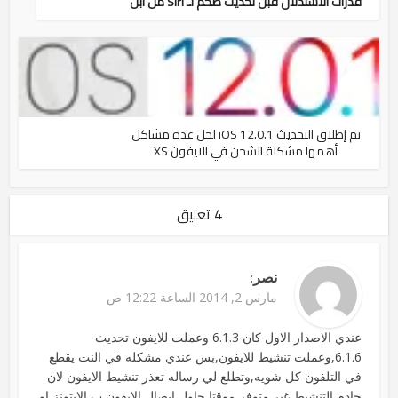
قدرات الاستدلال قبل تحديث ضخم لـ Siri من أبل
تم إطلاق التحديث iOS 12.0.1 لحل عدة مشاكل
أهمها مشكلة الشحن في الآيفون XS
4 تعليق
نصر
:
مارس 2, 2014 الساعة 12:22 ص
عندي الاصدار الاول كان 6.1.3 وعملت للايفون تحديث
6.1.6,وعملت تنشيط للايفون,بس عندي مشكله في النت يقطع
في التلفون كل شويه,وتطلع لي رساله تعذر تنشيط الايفون لان
خادم التنشيط غير متوفر موقتا,حاول ايصال الايفون ب الايتونز او