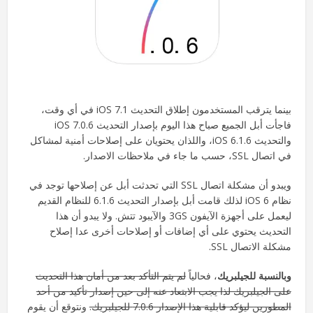
بينما يترقب المستخدمون إطلاق التحديث iOS 7.1 في أي وقت،
فاجأت أبل الجميع صباح هذا اليوم بإصدار التحديث iOS 7.0.6
والتحديث iOS 6.1.6، واللذان يحتويان على إصلاحات أمنية لمشاكل
في اتصال SSL، حسب ما جاء في ملاحظات الاصدار.
ويبدو أن مشكلة اتصال SSL التي تحدثت أبل عن إصلاحها توجد في
نظام iOS 6 لذلك قامت أبل بإصدار التحديث 6.1.6 للنظام القديم
ليعمل على أجهزة الآيفون 3GS والآيبود تتش. ولا يبدو أن هذا
التحديث يحتوي على أي إضافات أو إصلاحات أخرى عدا إصلاح
مشكلة الاتصال SSL.
وبالنسبة للجيلبريك
، فحالياً
لم يتم التأكد بعد من أمان هذا التحديث
على الجيلبريك لذا يجب الابتعاد عنه إلى حين إصدار تأكيد من أحد
المطورين ليؤكد قابلية هذا الإصدار 7.0.6 للجيلبريك.
ونتوقع أن يقوم