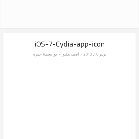
iOS-7-Cydia-app-icon
بواسطة
يونيو 10, 2013
أضف تعليق
حمزة