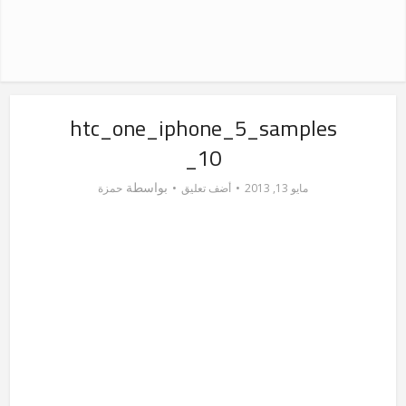
htc_one_iphone_5_samples
_10
بواسطة
مايو 13, 2013
أضف تعليق
حمزة