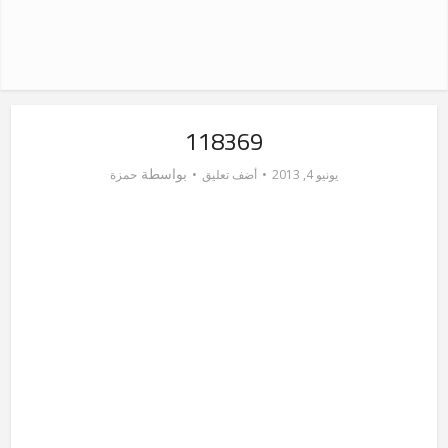
118369
بواسطة
يونيو 4, 2013
أضف تعليق
حمزة