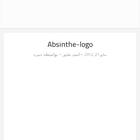
Absinthe-logo
بواسطة
مايو 21, 2012
أضف تعليق
حمزة