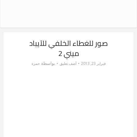
صور للغطاء الخلفي للآيباد
ميني 2
بواسطة
فبراير 23, 2013
أضف تعليق
حمزة