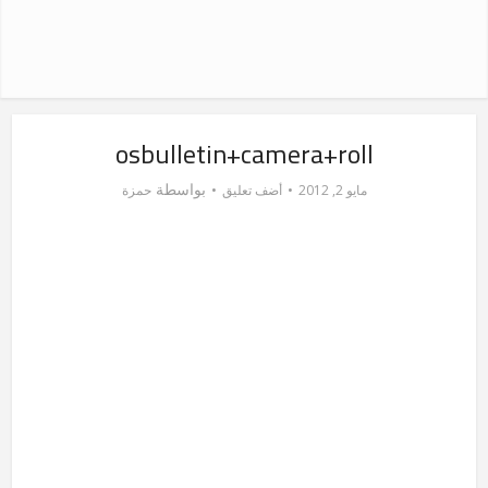
osbulletin+camera+roll
بواسطة
مايو 2, 2012
أضف تعليق
حمزة