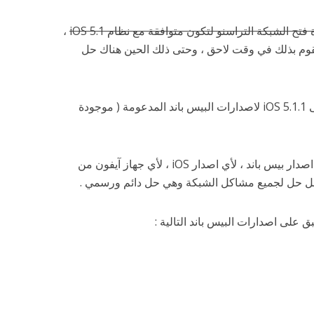
،
تقد بأن فريق iPhone dev سيقوم بذلك في وقت لاحق ، وحتى ذلك الحين هناك حل
أصبح بإمكانك فتح الشبكة على iOS 5.1.1 لاصدارات البيس باند المدعومة ( موجودة
ند ، لأي اصدار iOS ، لأي جهاز آيفون من
أفضل حل لجميع مشاكل الشبكة وهي حل دائم ورسمي .
ق على اصدارات البيس باند التالية :