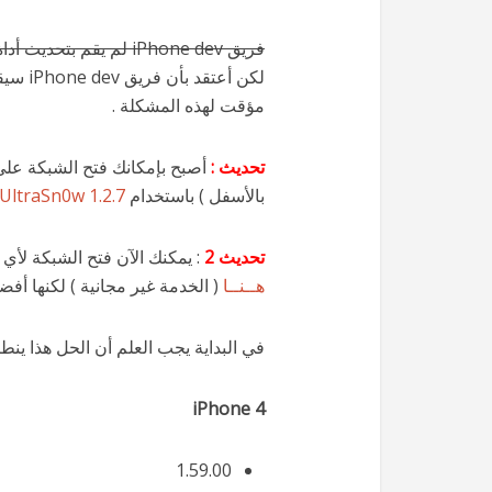
فريق iPhone dev لم يقم بتحديث أداة فتح الشبكة التراسنو لتكون متوافقة مع نظام iOS 5.1
لكن أع
مؤقت لهذه المشكلة .
تحديث :
بالأسفل ) باستخدام
UltraSn0w 1.2.7
تحديث 2
: يمكنك الآن فتح الشبكة لأي اصدار بيس با
هــنــا
( الخدمة غير مجانية ) لكنها 
في البداية يجب العلم أن الحل هذا ينطب
iPhone 4
1.59.00