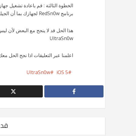
برنامج RedSn0w لجهازك بما أن الجيلبريك لنظام iOS 5.1 هو جيلبريك مقيد
هذا الحل قد لا ينجح مع البعض لأن لي
UltraSn0w
اعلمنا عبر التعليقات اذا نجح الحل معك 
UltraSn0w
iOS 5
قد 