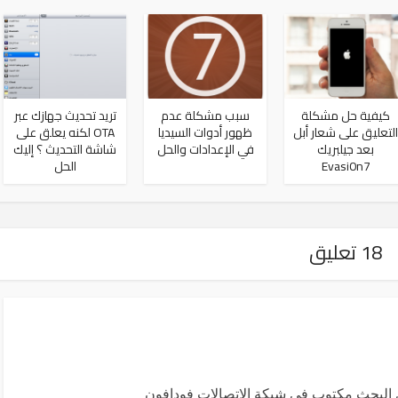
كيفية حل مشكلة
سبب مشكلة عدم
تريد تحديث جهازك عبر
التعليق على شعار أبل
ظهور أدوات السيديا
OTA لكنه يعلق على
بعد جيلبريك
في الإعدادات والحل
شاشة التحديث ؟ إليك
Evasi0n7
الحل
18 تعليق
 البحث مكتوب في شبكة الاتصالات فودافون