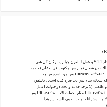
ة..
أنا رفعت اصدار تلفوني من الاصدار 4.1 إلى الاصدار 5.1.1 و عمل للتلفون جيلبريك وكان كل شي
و تخطيت خطوة الــ Activate و كان التلفون شغال تمام بس مكتوب في الاعلى (لاتوجد
خدمة وشوية و يطلعلي بحث ) وانا حملت اداة Ultrasn0w fixer 5.1.1 بس من السورس هذا
cydia.myre وكانت الشبكة شغالة تمام بس بعد فترة كنت اشتغل بالتلفون
 طلعلى (لا توجد خدمة و بحث) وحاولت اعمل
ريستور وحملت الاداتين أولا حملت اداة Ultrasn0w fixer 5.1.1 و ثانيا حملت الاداة Ultrasn0w بس
ا من ايش انا حاولت اضيف السورس هذا