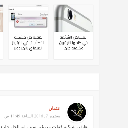
المشاكل الشائعة
كيفية حل مشكلة
في كاميرا الآيفون
الخطأ (-1) في الآيتونز
وكيفية حلها
المتعلق بالهاردوير
عثمان
:
سبتمبر 7, 2016 الساعة 11:49 ص
هاتفي شبكته قفلت من غير سبب ايه الحل جاري