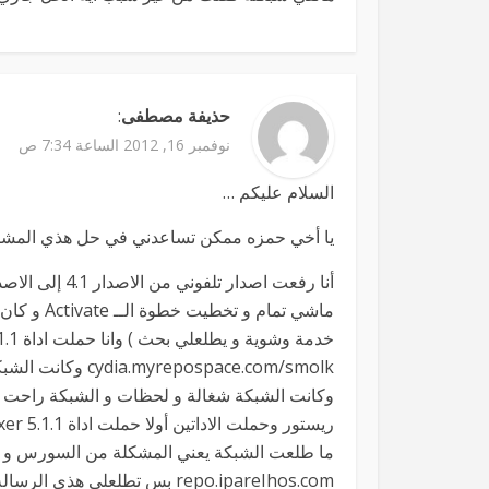
حذيفة مصطفى
:
نوفمبر 16, 2012 الساعة 7:34 ص
السلام عليكم …
يا أخي حمزه ممكن تساعدني في حل هذي المشكل
ماشي تمام 
pospace.com/smolk
وكانت الشبكة شغالة و لحظات و الشبكة راحت و
ما طلعت الشبكة يعني المشكلة من السورس و ل
repo.ipareIhos.com بس تطلعلي هذي الرسالة