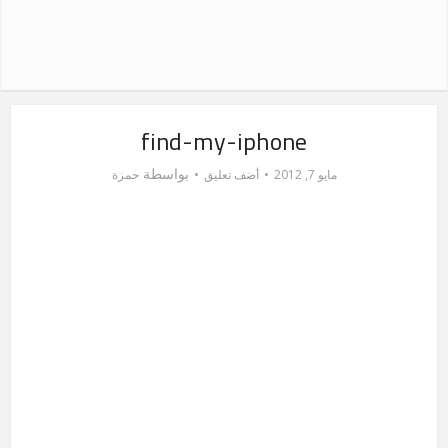
find-my-iphone
بواسطة
مايو 7, 2012
أضف تعليق
حمزة