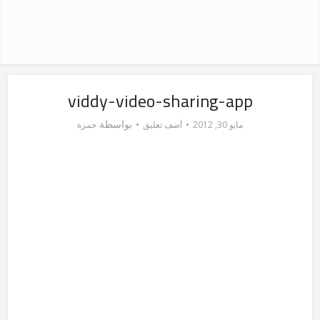
viddy-video-sharing-app
بواسطة
مايو 30, 2012
أضف تعليق
حمزة