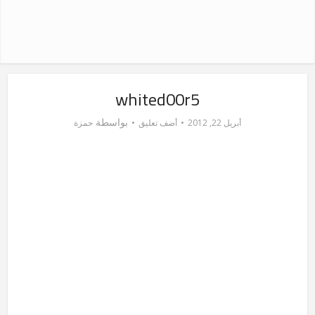
whited00r5
بواسطة
أبريل 22, 2012
أضف تعليق
حمزة