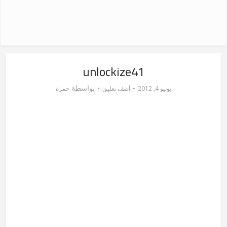
unlockize41
بواسطة
يونيو 4, 2012
أضف تعليق
حمزة