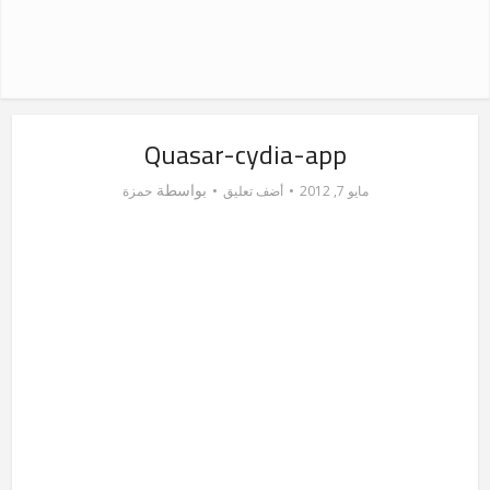
Quasar-cydia-app
بواسطة
مايو 7, 2012
أضف تعليق
حمزة