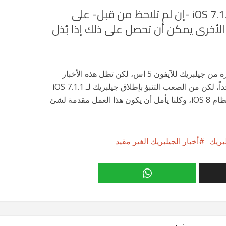
نعم، هذا هو جيلبريك iOS 7.1.1 -إن لم تلاحظ من قبل- على
، الأجهزة الأخرى يمكن أن تحصل على ذلك إذا بُذل
جيلبريك للآيفون 4 بلا شك يبدو أقل إثارة من جيلبريك للآيفون 5 اس، لكن تظل هذه الأخبار
الآتية من المطور Winocm مشجعة جداً، لكن من الصعب التنبؤ بإطلاق جيلبريك لـ iOS 7.1.1
قريباً خصوصاً مع اقتراب الإعلان عن نظام iOS 8، وكلنا يأمل أن يكون هذا العمل مقدمة لشئ
لبريك
أخبار الجيلبريك الغير مقيد