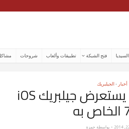
لسيديا
فتح الشبكة
تطبيقات وألعاب
شروحات
مشاكل
أخبار
الجيلبريك
•
الهاكر Winocm يستعرض جيلبريك iOS
به
بواسطة
حمزة