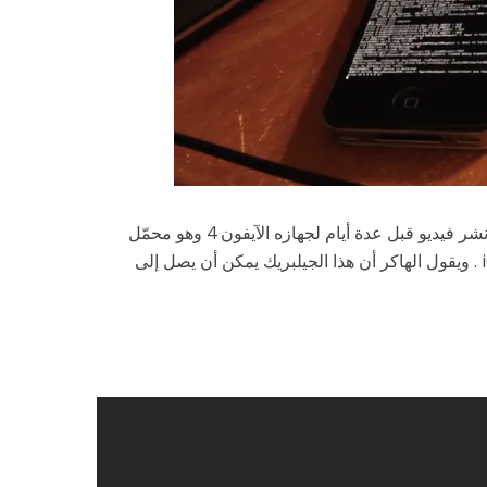
هاكر نظام iOS المعروف بـ Winocm نشر فيديو قبل عدة أيام لجهازه الآيفون 4 وهو محمّل
بالجيلبريك على نظام تشغيل iOS 7.1.1 . ويقول الهاكر أن هذا الجيلبريك يمكن أن يصل إلى