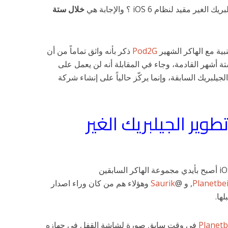
قيد لنظام iOS 6 ؟ والإجابة هي
خلال ستة
نبية مع الهاكر الشهير
Pod2G
ذكر بأنه واثق تماماً من أن
ة أشهر القادمة، وجاء في المقابلة أنه لن يعمل على
دارات الجيلبريك السابقة، وإنما يركّز حالياً على إنشاء شركة
ير الجيلبريك الغير
يبدو أن العمل على تطوير جيلبريك iOS 6 أصبح بأيدي مجموعة الهاكر السابقين
Planetbe
, و @
Saurik
وهؤلاء هم من كان وراء اصدار
Planetb
في وقت سابق صورة لشاشة القفل في جهازه