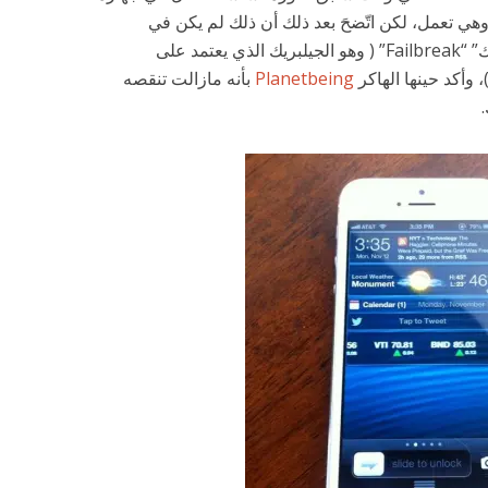
آيفون 5 وتظهر أداة IntelliScreenX وهي تعمل، لكن اتّضحَ بعد ذلك أن ذلك لم يكن في
الحقيقة الجيلبريك وإنما يسمى “فيلبريك” “Failbreak” ( وهو الجيلبريك الذي يعتمد على
وأكد حينها الهاكر
Planetbeing
بأنه مازالت تنقصه