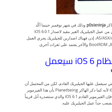
اكر
p0sixninja
وذلك في شهر نوفمبر حينما أكّد
في “البوت روم” ستمكّن من عمل الجيلبريك الغير مقيد لاصدار iOS 6.0.1
ولجميع الأجهزة ذات معالجات A5/A5X/A6/A6X، إذن فهناك اصدارين للجيلبريك يجري العمل
أخرى.
على أي اصدارات نظام iOS 6 سيعمل
ي سيعمل عليها الجيلبريك القادم، لكن من المحتمل أن
يكون آخر فيرموير مدعوم هو iOS 6.0.2 لأنه كما ذكر الهاكر Planetbeing بأن هذا الفيرموير
لم يتغير كثيراً عن iOS 6.0.1 ، مع ذلك فإن الفيرموير القادم iOS 6.1 والذي ستصدره أبل قريباً
الصعب جداً عمل الجيلبريك عليه.