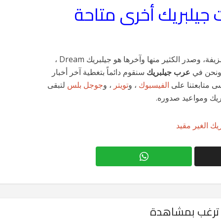
جيلبريك أخرى متاحة
انتشرت الكثير من برامج الجيلبريك المزيفة، وصدر الكثير منها وآخرها هو جيلبريك Dream ،
 ونحن في
عرب جيلبريك
سنقوم دائماً بتغطية آخر أخبار
ى متابعتنا على
الفيسبوك
، و
تويتر
، و
جوجل بلس
لتبقى
بريك ومواعيد صدوره.
ريك الغير مقيد
ترغب بمشاهدة