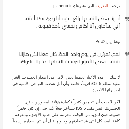
ترجمة
التغريدة
التي نشرها planetbeing :
أحرزنا بعض التقدم الرائع اليوم أنا و Pod2g. أعتقد
أني سأحاول أنا أكافئ نفسي بأخذ قيلولة .
وهنا رد Pod2g :
نعم، ثغرتين في يوم واحد، الحظ كان معنا لكن مازلنا
نفتقد لبعض الأمور البرمجية لاتمام اصدار الجيلبريك.
لا شك أن هذه الأخبار تعطينا بعض الأمل في اصدار الجيلبريك الغير
مقيد لنظام iOS 6 قريباً، خاصة وأن أبل شددت النواحي الأمنية في
إصداراتها الأخيرة.
لكن لا يجب أن نتحمس كثيراً فكعادة هؤلاء المطورين ، فإن
الجيلبريك الغير مقيد iOS 6 سيتأخر فعلاً لأنه حتى إن كان جاهزاً
فسيحتاجون لمزيد من الوقت لتجربته على جميع الأجهزة ومعرفة
كافة المشاكل التي قد تصادفهم وحلولها قبل أن يتم اصداره رسمياً