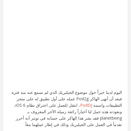
اليوم لدينا خبراً حول موضوع الجيلبريك الذي لم نسمع عنه منذ فترة.
فبعد أن أنهى الهاكر Pod2g عمله على أول تطبيق له على متجر
التطبيقات واسمه
PodDJ
، انتقل للعمل على اختراق نظام iOS 6،
وبعودته هذه حمل لنا أخباراً رائعة زميله الآخر المعروف بـ
planetbeing فقد نشر هذا الهاكر على حسابه في تويتر أنه أحرز
تقدماً في العمل على الجيلبريك وذلك في إطار عملهما معاً.