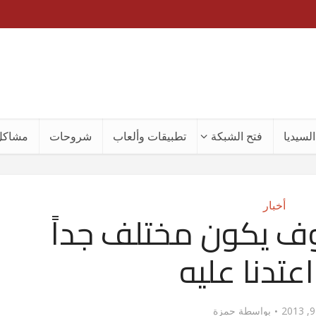
لسيديا
فتح الشبكة
تطبيقات وألعاب
شروحات
مشاكل
أخبار
iOS 7 سوف يكون مختلف جداً
عتدنا عليه
بواسطة
حمزة