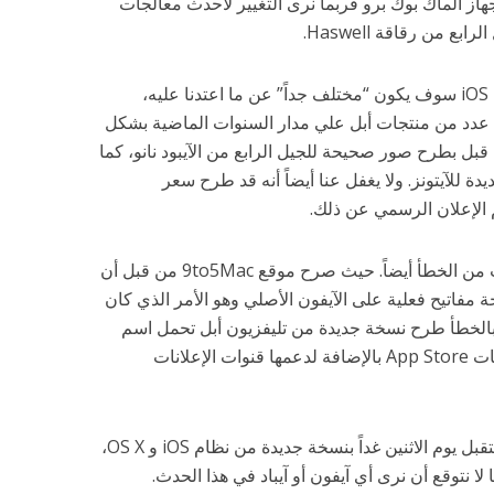
لجهاز الماك بوك برو فربما نرى التغيير لأحدث معالجات
ع من رقاقة Haswell.
والأهم من ذلك، أن روز قد صرح بأن iOS 7 سوف يكون “مختلف جداً” عن ما اعتدنا عليه،
رح عدد من منتجات أبل علي مدار السنوات الماضية بشكل
بل بطرح صور صحيحة للجيل الرابع من الآيبود نانو، كما
ة للآيتونز. ولا يغفل عنا أيضاً أنه قد طرح سعر
 الإعلان الرسمي عن ذلك.
ومن ناحية أخري، فقد كان لروز نصيب من الخطأ أيضاً. حيث صرح موقع 9to5Mac من قبل أن
ة مفاتيح فعلية على الآيفون الأصلي وهو الأمر الذي كان
 بالخطأ طرح نسخة جديدة من تليفزيون أبل تحمل اسم
iTV والتي يمكنها تشغيل متجر التطبيقات App Store بالإضافة لدعمها قنوات الإعلانات
وعلي الصعيد الرسمي، فإننا سوف نستقبل يوم الاثنين غداً بنسخة جديدة من نظام iOS و OS X،
لا نتوقع أن نرى أي آيفون أو آيباد في هذا الحدث.