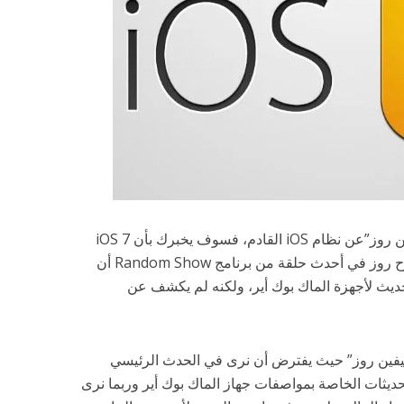
إذا سألت المؤسس لموقع Digg “كيفن روز”عن نظام iOS القادم، فسوف يخبرك بأن iOS 7
أكثر من مجرد تغيير للشكل. ، فقد صرح روز في أحدث حلقة من برنامج Random Show أن
أيضاً تحديث لأجهزة الماك بوك أير، ولكنه لم يكشف عن
كيفين روز” حيث يفترض أن نرى في الحدث الرئيسي
لتحديثات الخاصة بمواصفات جهاز الماك بوك أير وربما نرى