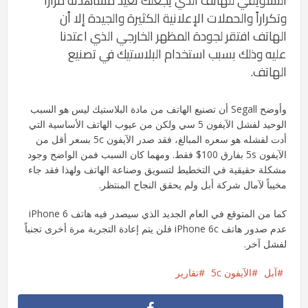
التسويقي للهاتف الذي يجعلك تعيد مشاهدته مراراً
وتكراراً والحملات الإعلانية الكثيرة والجيدة إلا أن
الهاتف افتقر لجودة المظهر الخارجي الذي اعتدنا
عليه وذلك بسبب استخدام البلاستيك في تصنيع
الهاتف.
وأوضح Segall أن تصنيع الهاتف من مادة البلاستيك ليس هو السبب
الوحيد لفشل الآيفون 5 سي ولكن من عيوب الهاتف الأساسية التي
أدت لفشله هو سعره المبالغ، فقد صدر الآيفون 5c بسعر أقل من
الآيفون 5s بفارق 100$ فقط. ومهما كان السبب فمن الواضح وجود
مشكلة حقيقية في التخطيط لتسويق وصناعة الهاتف ولهذا فقد جاء
مخيباً لآمال شركة أبل ولم يحقق النجاح المنتظر.
كما من المتوقع في العام الجديد الذي سيصدر فيه هاتف iPhone 6
عدم صدور هاتف iPhone 6c فلن يتم إعادة التجربة مرة أخرى تجنباً
لفشل آخر.
آبل
الآيفون 5c
تقارير