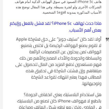
هاتف iPhone 5c الصمود في سوق الهواتف الذكية أمام هواتف
الشركات الأخرى ولو لفترة بسيطة. وفي هذا المقال نوضح هذه
الأسباب المذكورة بمدونة Segall الشخصية.
ماذا حدث لهاتف iPhone 5c؟ لقد فشل بالفعل وإليكم
بعض أهم الأسباب.
أولا: لقد كان “ستيف جوبز” على حق فشركة Apple
لا تقوم بصنع الهواتف الرخيصة بل تختص بتصنيع
الهواتف لمن يبحثون عن التصميمات الرائعة
والبساطة والجودة والأداء المميز والأهم من ذلك
فهم مستعدون لدفع المزيد من المال للحصول على
مبتغاهم. وإن فشلت الشركة في تحقيق هذه
المطالب فهذا يعتبر انتهاك لقواعد الشركة
وتوجيهاتها.
هل استخدام البلاستيك يعني انخفاض الجودة؟
بالطبع لا فهواتف iPhone كان تصنع من البلاستيك
في الماضي ولكن مع تطور شكل الهاتف ومراعاة