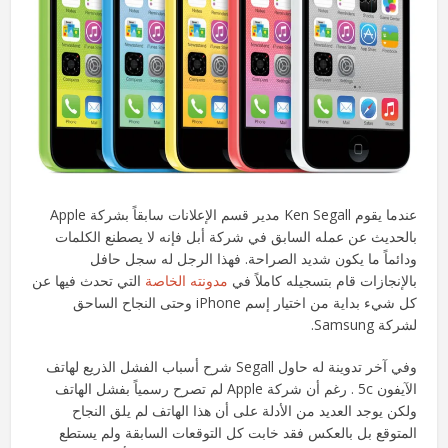
عندما يقوم Ken Segall مدير قسم الإعلانات سابقاً بشركة Apple
بالحديث عن عمله السابق في شركة أبل فإنه لا يصطنع الكلمات
ودائماً ما يكون شديد الصراحة. فهذا الرجل له سجل حافل
بالإنجازات قام بتسجيله كاملاً في
مدونته الخاصة
التي تحدث فيها عن
كل شيء بداية من اختيار إسم iPhone وحتى النجاح الساحق
لشركة Samsung.
وفي آخر تدوينة له حاول Segall شرح أسباب الفشل الذريع لهاتف
الآيفون 5c . رغم أن شركة Apple لم تصرح رسمياً بفشل الهاتف
ولكن يوجد العديد من الأدلة على أن هذا الهاتف لم يلق النجاح
المتوقع بل بالعكس فقد خابت كل التوقعات السابقة ولم يستطع