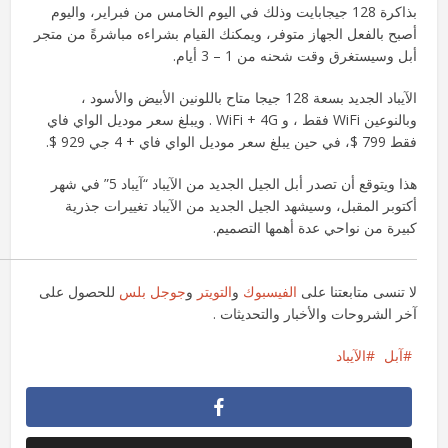
بذاكرة 128 جيجابايت وذلك في اليوم الخامس من فبراير، واليوم
أصبح بالفعل الجهاز متوفر، ويمكنك القيام بشراءه مباشرةً من متجر
أبل وسيستغرق وقت شحنه من 1 – 3 أيام.
الآيباد الجديد بسعة 128 جيجا متاح باللونين الأبيض والأسود ،
وبالنوعين WiFi فقط ، و WiFi + 4G . ويبلغ سعر موديل الواي فاي
فقط 799 $، في حين يبلغ سعر موديل الواي فاي + 4 جي 929 $.
هذا ويتوقع أن تصدر أبل الجيل الجديد من الآيباد “آيباد 5” في شهر
أكتوبر المقبل، وسيشهد الجيل الجديد من الآيباد تغييرات جذرية
كبيرة من نواحي عدة أهمها التصميم.
لا تنسى متابعتنا على
الفيسبوك
و
التويتر
و
جوجل بلس
للحصول على
آخر الشروحات والأخبار والتحديثات .
آبل
الآيباد