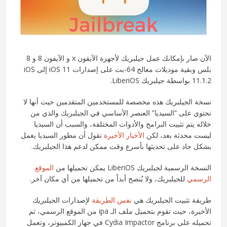
الآن صار بإمكانك عمل جيلبريك لأجهزة الآيفون x و الآيفون 8 و 8
بلس وبقية موديلات معالج 64-بت على إصدارات iOS 11 إلى iOS
11.1.2 بواسطة جيلبريك LiberiOS.
نسخة الجيلبريك هذه مخصصة للمستخدمين المتقدمين حيث أنها لا
تحتوي على “السيديا” العنصر الأساسي في الجيلبريك والذي من
خلاله يتم تثبيت البرامج والأدوات المختلفة، والسبب أن السيديا
ليست محدثة بعد، لكن
الأخبار الأخيرة
تقول أن مطور السيديا يعمل
بشكل جاد على تحديثها بأسرع وقت ممكن لدعم هذا الجيلبريك.
النسخة الرسمية لجيلبريك LiberiOS يمكن تحميلها من
الموقع
الرسمي
للجيلبريك، ولا يُنصح أبداً من تحميلها من أي مكان آخر.
طريقة تثبيت الجيلبريك هي
نفس الطريقة
لإصدارات الجيلبريك
الأخيرة، حيث تقوم بتحميل ملف الـ ipa من الموقع الرسمي، ثم
تحميله على برنامج Cydia Impactor في جهاز الكمبيوتر، وتعمل