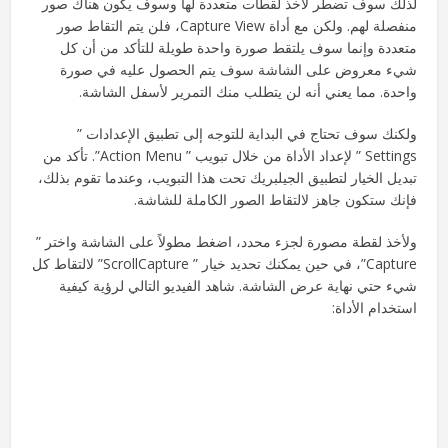
لذلك سوف تضطر لأخذ لقطات متعددة لها وسوف يكون هناك صور
منفصلة لهم. ولكن مع أداة Capture View، فلن يتم التقاط صور
متعددة وإنما سوف يلتقط صورة واحدة طويلة للتأكد من أن كل
شيء معروض على الشاشة سوف يتم الحصول عليه في صورة
واحدة. مما يعني أنه لن يتطلب منك التمرير لأسفل الشاشة.
ولكنك سوف تحتاج في البداية للتوجه إلى تطبيق الإعدادات ”
Settings ” لإعداد الأداة من خلال تبويب ” Action Menu”. تأكد من
تبديل الخيار لتطبيق الجيلبريك تحت هذا التبويب، وعندما تقوم بذلك،
فإنك ستكون جاهز لالتقاط الصور الكاملة للشاشة.
ولأخذ لقطة مصورة لجزء محدد، اضغط مطولاً على الشاشة واختر ”
Capture”، في حين يمكنك تحديد خيار ” ScrollCapture” لالتقاط كل
شيء حتي نهاية عرض الشاشة. شاهد الفيديو التالي لرؤية كيفية
استخدام الأداة: