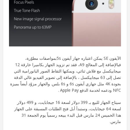
الآيفون SE يمكن اعتباره جهاز آيفون 5sبمواصفات مطوّرة،
فبالإضافة إلى المعالج A9، فقد تم تزويد الجهاز بكاميرا خارقة 12
ميجابيكسل مع فلاش ثنائي، ويمكنها التقاط الصور البانورامية التي
تصل إلى 63 ميجابيكسل ، بالإضافة إلى تصوير الفيديو عالي الدقة
بجودة 4K مثل جهازي آيفون 6s و 6s بلس. والجهاز مزوّد أيضاً بميزة
NFC ودعمه لخدمة الدفع Apple Pay .
سيتاح الجهاز للبيع بـ 399 دولار لسعة 16 جيجابايت، و 499 دولار
لسعة 64 جيجابايت، وستبدأ أبل فتح الطلبات المسبقة على الجهاز
هذا الخميس 24 مارس قبل البدء ببيعه رسمياً يوم الجمعة 31
مارس.