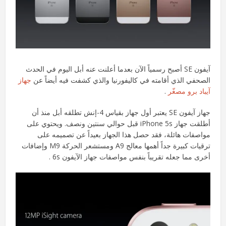
آيفون SE أصبح رسمياً الآن بعدما أعلنت عنه أبل اليوم في الحدث
الصحفي الذي أقامته في كاليفورنيا والذي كشفت فيه أيضاً عن
جهاز
آيباد برو مصغّر
.
جهاز آيفون SE يعتبر أول جهاز بقياس 4-إنش تطلقه أبل منذ أن
أطلقت جهاز iPhone 5s قبل حوالي سنتين ونصف. ويحتوي على
مواصفات هائلة، فقد حصل هذا الجهاز بعيداً عن تصميمه على
ترقيات كبيرة جداً أهمها معالج A9 ومستشعر الحركة M9 وإضافات
أخرى مما جعله تقريباً بنفس مواصفات جهاز الآيفون 6s .