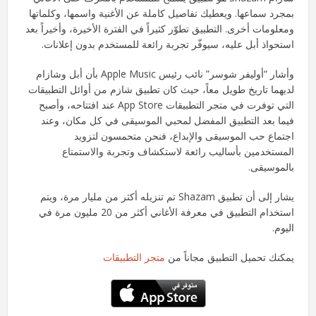
بمجرد سماعها. ويعطيك تفاصيل كاملة عن الأغنية واسمها، وكلماتها
ومعلومات أخرى. التطبيق تطوّر كثيراً في الفترة الأخيرة، وأخيراً بعد
استحواذ أبل عليه، سيوفّر تجربة رائعة للمستخدم بدون إعلانات.
وأشار “أوليفر شوسر” نائب رئيس Apple Music بأن أبل وشازام
لديهما تاريخ طويل معاً، حيث كان تطبيق شازم من أوائل التطبيقات
التي توفرت في متجر التطبيقات App Store عند افتتاحه، وأصبح
فيما بعد التطبيق المفضل لمحبي الموسيقى في كل مكان، وعند
اجتماع حب الموسيقى والإبداع، فنحن متحمسون لتزويد
المستخدمين بأساليب رائعة لاستكشاف وتجربة والاستمتاع
بالموسيقى.
يشار إلى أن تطبيق Shazam تم تنزيله أكثر من مليار مرة، ويتم
استخدام التطبيق في معرفة الأغاني أكثر من 20 مليون مرة في
اليوم.
يمكنك تحميل التطبيق مجاناً من
متجر التطبيقات