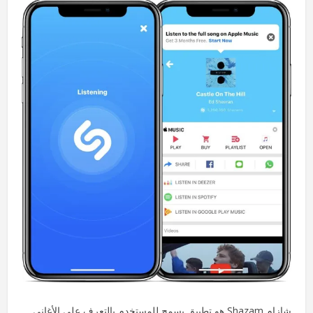
شازام Shazam هو تطبيق يسمح للمستخدم بالتعرف على الأغاني