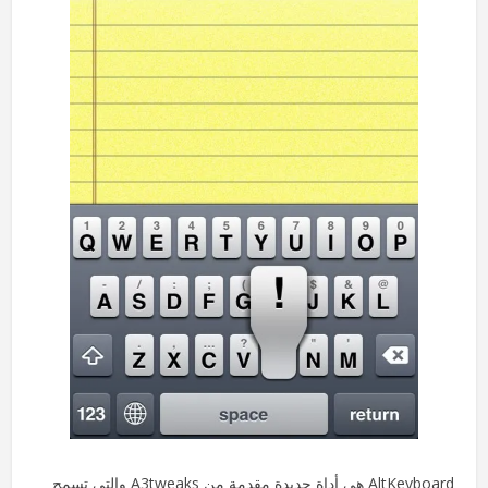
AltKeyboard هي أداة جديدة مقدمة من A3tweaks والتي تسمح