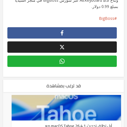
وتتاح أداة AltKeyboard عبر سورس BigBoss في متجر السيديا
بمبلغ 0.99 دولار.
BigBoss
قد ترغب بمشاهدة
آبل تطلق تحديث macOS Tahoe 26.4.1 مع