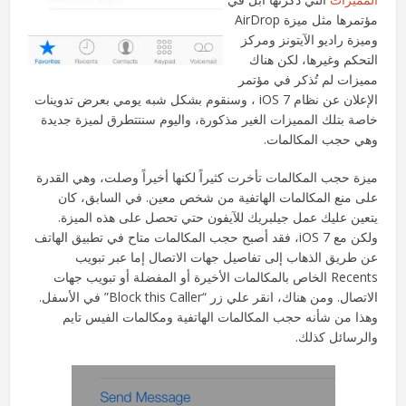
مؤتمرها مثل ميزة AirDrop
وميزة راديو الآيتونز ومركز
التحكم وغيرها، لكن هناك
مميزات لم تُذكر في مؤتمر
الإعلان عن نظام iOS 7 ، وسنقوم بشكل شبه يومي بعرض تدوينات
خاصة بتلك المميزات الغير مذكورة، واليوم سنتتطرق لميزة جديدة
وهي حجب المكالمات.
ميزة حجب المكالمات تأخرت كثيراً لكنها أخيراً وصلت، وهي القدرة
على منع المكالمات الهاتفية من شخص معين. في السابق، كان
يتعين عليك عمل جيلبريك للآيفون حتي تحصل على هذه الميزة.
ولكن مع iOS 7، فقد أصبح حجب المكالمات متاح في تطبيق الهاتف
عن طريق الذهاب إلى تفاصيل جهات الاتصال إما عبر تبويب
Recents الخاص بالمكالمات الأخيرة أو المفضلة أو تبويب جهات
الاتصال. ومن هناك، انقر علي زر “Block this Caller” في الأسفل.
وهذا من شأنه حجب المكالمات الهاتفية ومكالمات الفيس تايم
والرسائل كذلك.