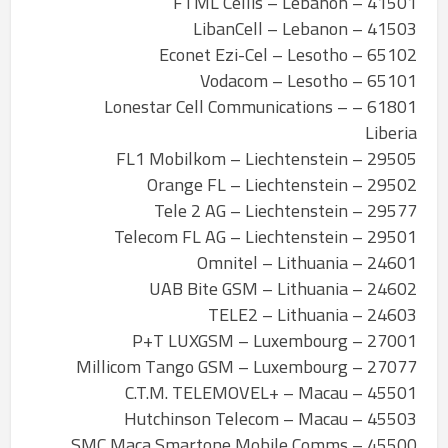
41501 – FTML Cellis – Lebanon
41503 – LibanCell – Lebanon
65102 – Econet Ezi-Cel – Lesotho
65101 – Vodacom – Lesotho
61801 – Lonestar Cell Communications –
Liberia
29505 – FL1 Mobilkom – Liechtenstein
29502 – Orange FL – Liechtenstein
29577 – Tele 2 AG – Liechtenstein
29501 – Telecom FL AG – Liechtenstein
24601 – Omnitel – Lithuania
24602 – UAB Bite GSM – Lithuania
24603 – TELE2 – Lithuania
27001 – P+T LUXGSM – Luxembourg
27077 – Millicom Tango GSM – Luxembourg
45501 – C.T.M. TELEMOVEL+ – Macau
45503 – Hutchinson Telecom – Macau
45500 – SMC Maca Smartone Mobile Comms