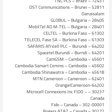
72431 – TNL PCS – Brazil
52811 – DST Communications – Brunei
Darussalam
28405 – GLOBUL – Bulgaria
28401 – MobilTel AD M-TEL – Bulgaria
61302 – CELTEL – Burkina Faso
61303 – TELECEL Faso SA – Burkina Faso
64202 – SAFARIS Africell PLC – Burundi
64201 – Spacetel Burundi – Burndi
45601 – CamGSM – Cambodia
45602 – Cambodia Samart Comms – Cambodia
45618 – Cambodia Shinawatra – Cambodia
62401 – MTN Cameroon – Cameroon
64202-OrangelCameroon
30237 – Microcell Connexions Inc FIDO –
Canada
302-00001 – Fido – Canada
30272 – Rogers AT&T – Canada