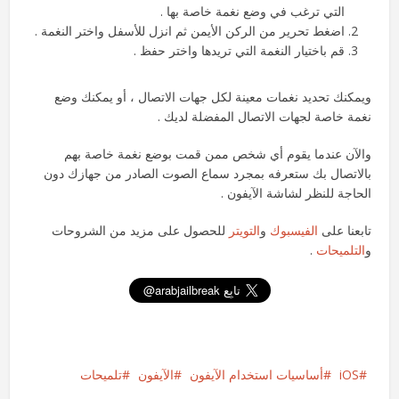
التي ترغب في وضع نغمة خاصة بها .
اضغط تحرير من الركن الأيمن ثم انزل للأسفل واختر النغمة .
قم باختيار النغمة التي تريدها واختر حفظ .
ويمكنك تحديد نغمات معينة لكل جهات الاتصال ، أو يمكنك وضع
نغمة خاصة لجهات الاتصال المفضلة لديك .
والآن عندما يقوم أي شخص ممن قمت بوضع نغمة خاصة بهم
بالاتصال بك ستعرفه بمجرد سماع الصوت الصادر من جهازك دون
الحاجة للنظر لشاشة الآيفون .
تابعنا على
الفيسبوك
و
التويتر
للحصول على مزيد من الشروحات
و
التلميحات
.
iOS
أساسيات استخدام الآيفون
الآيفون
تلميحات