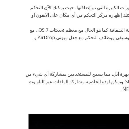
ات الكبيرة التي تم إضافتها، حيث يمكنك الآن التحكم
نك إظهاره مركز التحكم من أي مكان على الآيفون أو
كما تم إعطاء مركز التحكم نفس اللمعة الشفافة كما هو الحال مع معظم تحديثات iOS 7، مع
إعطاء الكثير من المساحة لمشغل الموسيقى ووظائف التحكم مع جعل ميزتي AirDrop و
ر أخيراً علي أجهزة أبل، مما يسمح للمستخدمين بمشاركة أي شيء من
أحد التطبيقات التي تدعم Share Sheet. ويمكن لهذه الخاصية مشاركة الملفات عبر البلوتوث