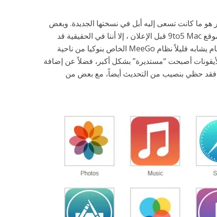
ير هو ما كانت تسعى إليه أبل في نسختها الجديدة. وبغض
النظر عن التسريبات التي رأيناها من موقع 9to5 Mac قبل الإعلان ، إلا أننا في الحقيقية قد
رأينا نظام جديد محدث بشكل كبير، نظام يشابه قليلاً نظام MeeGo الخاص بنوكيا من ناحية
لأيقونات أصبحت “مستديرة” بشكل أكبر، فضلاً عن إضافة
 فقد حظي بنصيب من التحديث أيضاً، مع بعض من