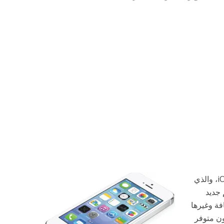
لقد أطلقت أبل نظامها الجديد كلياً iOS 7، والذي
 جديد
فة وغيرها
ون متوفر