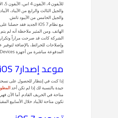
والجيل الثالث والرابع من الآيباد، الآيباد
والجيل الخامس من الآيبود تاتش.
مع نظام iOS 7 الجديد فقد ح
الهاتف. ومن المثير ملاحظة أنه لم 
الشركة كانت قد صرحت مراراً وتكرارا
وإصلاحات للخرائط، بالإضافة لتوفير ع
المدفوعة مباشرة من أجهزة iDevices الأكبر حجماً مثل الماك أو الماك بوك.
موعد إصدارiOS 7
جيدة بالنسبة لك إذا لم تكن أحد
المطو
متاحة في الخريف القادم. أما الآن فه
تكون متاحة للآيباد خلال الأسابيع المقبل