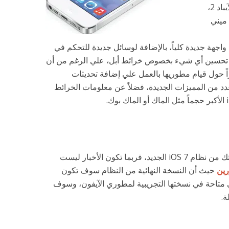
للآيفون 4، الآيفون 4 اس، الآيفون 5، الآيباد 2،
 ميني
صلنا على واجهة جديدة كلياً، بالإضافة لوسائل جديدة للتحكم في
يتم تحسين أي شيء بخصوص خرائط أبل، علي الرغم من أن
ً حول قيام مطوريها بالعمل علي إضافة تحديثات
دد من المميزات الجديدة، فضلاً عن معلومات الخرائط
إذا كنت في إنتظار للحصول على نسختك من نظام iOS 7 الجديد، فربما تكون الأخبار ليست
رين
حيث أن النسخة النهائية من النظام سوف تكون
ي متاحة في نسختها التجريبية لمطوري الآيفون، وسوف
ة.