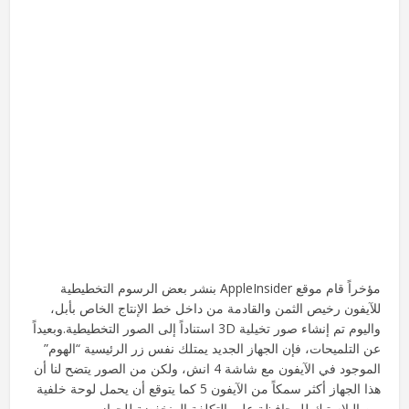
مؤخراً قام موقع AppleInsider بنشر بعض الرسوم التخطيطية
للآيفون رخيص الثمن والقادمة من داخل خط الإنتاج الخاص بأبل،
واليوم تم إنشاء صور تخيلية 3D استناداً إلى الصور التخطيطية.
وبعيداً
عن التلميحات، فإن الجهاز الجديد يمتلك نفس زر الرئيسية “الهوم”
الموجود في الآيفون مع شاشة 4 انش، ولكن من الصور يتضح لنا أن
هذا الجهاز أكثر سمكاً من الآيفون 5 كما يتوقع أن يحمل لوحة خلفية
من البلاستيك للمحافظة علي التكلفة المنخفضة للجهاز.