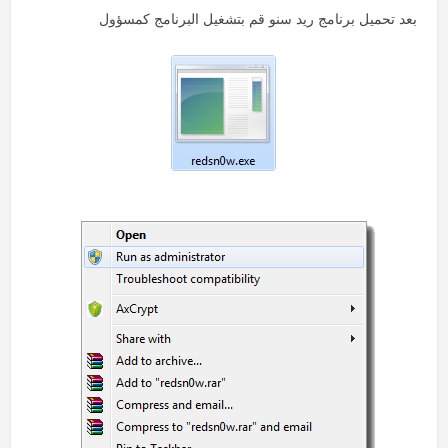
بعد تحميل برنامج ريد سنو قم بتشغيل البرنامج كمسؤول