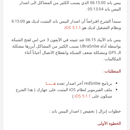
بيس باند 06.15.00 الذي يسبب الكثير من المشاكل الى اصدار
البيس باند 05.13.04 .
سنبدأ الشرح افتراضاً أن اصدار البيس باند المثبت لديك هو 6.15.00
ونظام التشغيل لديك هو
iOS 5.1.1
.
بيس باند الآيباد 06.15 عند تثبيته في الآيفون 3 جي اس لفتح الشبكة
بواسطة أداة UltraSn0w يسبب الكثير من المشاكل أبرزها مشكلة
الـ GPS ومشكلة ضعف الشبكة وانقطاع الاتصال أحياناً أثناء
المكالمات .
المتطلبات :
برنامج redSn0w آخر اصدار تجده
هـــنــا
ملف الفيرموير لنظام iOS المثبت على جهازك ( هذا الشرح
سيكون على
iOS 5.1.1
)
خطوات إنزال ( تخفيض ) اصدار البيس باند :
الخطوة الأولى