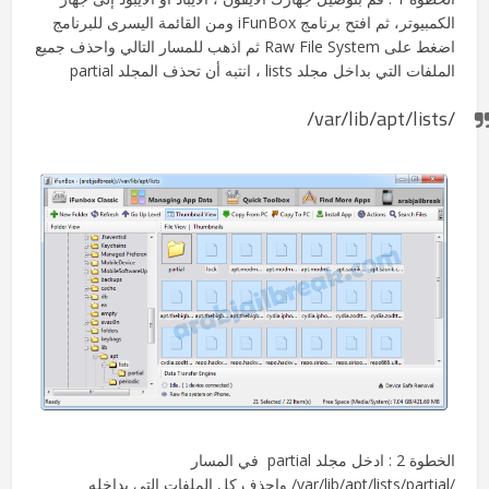
الكمبيوتر، ثم افتح برنامج iFunBox ومن القائمة اليسرى للبرنامج
اضغط على Raw File System ثم اذهب للمسار التالي واحذف جميع
الملفات التي بداخل مجلد lists ، انتبه أن تحذف المجلد partial
/var/lib/apt/lists/
الخطوة 2 : ادخل مجلد partial في المسار
/var/lib/apt/lists/partial/ واحذف كل الملفات التي بداخله