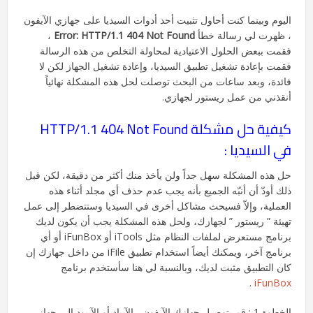
اليوم وبينما كنت أحاول تثبيت أحد أدوات السيديا على جهازي الآيفون
، ظهرت لي رسالة خطأ
Error: HTTP/1.1 404 Not Found
،
فقمت ببعض الحلول الاعتيادية لمحاولة التخلص من هذه الرسالة
فقمت بإعادة تشغيل تطبيق السيديا، وإعادة تشغيل الجهاز لكن لا
فائدة، وبعد ساعات من البحث توصلت لحل هذه المشكلة نهائياً
أنقذني من عمل ريستور لجهازي.
كيفية حل مشكلة HTTP/1.1 404 Not Found
في السيديا :
حل هذه المشكلة سهل جداً ولن يأخذ منك أكثر من دقيقة، لكن قبل
ذلك أودّ أن أنبّه الجميع بأنه يجب عدم حذف أي مجلد أثناء هذه
العملية، وإلاّ فسيحث مشاكل أخرى في السيديا وستتضطر إلى عمل
تهيئة ” ريستور ” لجهازك، ولحل هذه المشكلة يجب أن يكون لديك
برنامج مستعرض لملفات النظام مثل iTools أو iFunBox أو أي
برنامج آخر، ويمكنك أيضاً استخدام تطبيق iFile من داخل جهازك إن
كان التطبيق مثبت لديك، وبالنسبة لي هنا سأستخدم برنامج
.
iFunBox
الخطوة 1 : قم بتوصيل جهازك الآيفون ، الآيباد أو الآيبود إلى جهاز