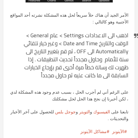
الأمر الجيد أن هناك حلاً سريعاً لحل هذه المشكلة نشرته أحد المواقع
الأجنبية وهو كالتالي :
اذهب الى الاعدادات Settings > عام General >
الوقت والتاريخ Date and Time > وغير خيار تلقائي
Automatically الى OFF ، ثم قم بتغيير التاريخ الى
سنة للأمام وحاول مجدداً تحديث التطبيقات . إذا
ظهرت لك رسالة خطأ مرة أخرى قم بإرجاع الخيارات
السابقة الى ما كانت عليه ثم حاول مجدداً
على الرغم أني لم أجرب الحل ، بسبب عدم وجود هذه المشكلة لدي
، لكن أخبرنا إن نجح هذا الحل لحل مشكلتك
تابعنا على
الفيسبوك
و
التويتر
و
جوجل بلس
للحصول على آخر الأخبار
والتحديثات .
الآيتونز
مشاكل الآيتونز