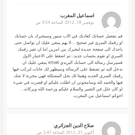
اسماعيل المغرب
:
نوفمبر 18, 2012 الساعة 9:54 ص
قم بتفعيل حسابك كعادتك في الاب ستور وسيخبرك بان حسابك
او رقمك السري غير صحيح ….لا يهم ينبغي عليك ان تواصل حتى
ياخذك الى صفحة جديدة ليخيرك بين امرين اما ان تغير رقمك
السري او تقوم بحساب جديد…ثم اضغط على الاختيار الاول
فسيرسل رسالة الى حسابك البريدي email ينبغي عليك ان
تدخل اليه ثم تضغط على الرسالة وسيظهر لك خانات لتركب فيها
رقمك السري الجديد وهنيئا لك بحل المشكلة فهي مجربة لا شك
فيها والحمد لله وسامحوني ان اطلت عليكم او قصرت في شيء
او كان خلل في التعبير والسلام عليكم ورحمة الله وبركاته…
اخوكم اسماعيل من المغرب.
صلاح الدين الجزائري
:
أكتوبر 31, 2012 الساعة 2:47 ص