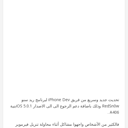
تحديث جديد وسريع من فريق iPhone Dev لبرنامج ريد سنو
RedSn0w وذلك باضافة دعم الرجوع الى الى الاصدار iOS 5.0.1بنية
A406 .
فالكثير من الأشخاص واجهوا مشاكل أثناء محاولة تنزيل فيرموير