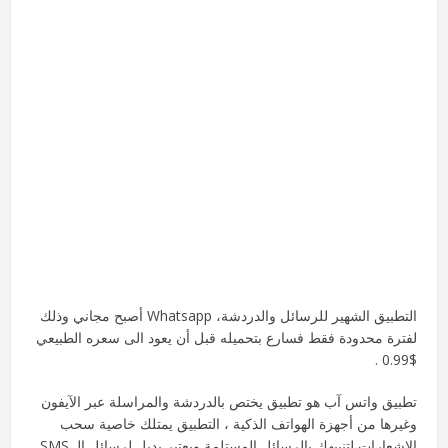
التطبيق الشهير للرسائل والدردشة، Whatsapp أصبح مجاني وذلك
لفترة محدودة فقط فسارع بتحميله قبل أن يعود الى سعره الطبيعي
$0.99 .
تطبيق واتس آب هو تطبيق يختص بالدردشة والمراسلة عبر الآيفون
وغيرها من أجهزة الهواتف الذكية ، التطبيق يمتلك خاصية سحب
الاشعارات لتنبيهك بالرسائل المستلمة ويعتبر بديل لرسائل الـ SMS