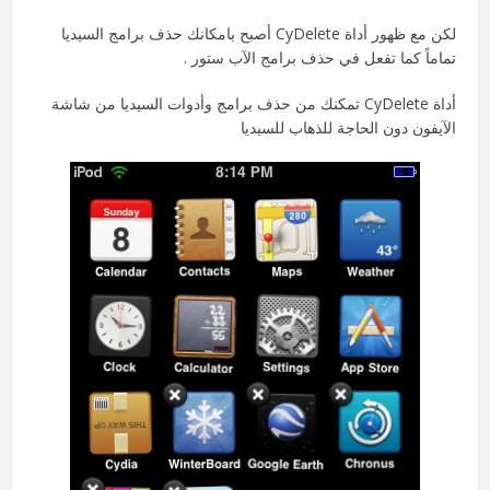
لكن مع ظهور أداة CyDelete أصبح بامكانك حذف برامج السيديا
تماماً كما تفعل في حذف برامج الآب ستور .
أداة CyDelete تمكنك من حذف برامج وأدوات السيديا من شاشة
الآيفون دون الحاجة للذهاب للسيديا