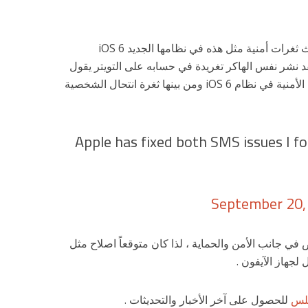
اليوم تبين أن أبل لم تكن لتسمح بحدوث ثغرات أمنية مثل هذه في نظامها الجديد iOS 6
د نشر نفس الهاكر تغريدة في حسابه على التويتر يقول
فيها أن أبل أصلحت الكثير من الثغرات الأمنية في نظام iOS 6 ومن بينها ثغرة انتحال الشخصية
Apple has fixed both SMS issues I fo
September 20,
في جانب الأمن والحماية ، لذا كان متوقعاً اصلاح مثل
لجهاز الآيفون .
لس
للحصول على آخر الأخبار والتحديثات .