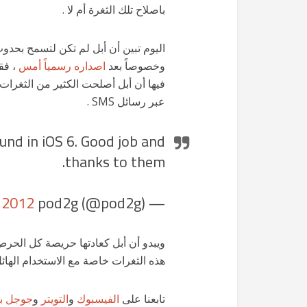
باصلاح تلك الثغرة أم لا .
وخصوصاً بعد
اصداره رسمياً أمس
، فق
عبر رسائل SMS .
und in iOS 6. Good job and
thanks to them.
 2012
— pod2g (@pod2g)
ويبدو أن أبل كعادتها حريصة كل الحرص 
هذه الثغرات خاصة مع الاستخدام الهائل 
تابعنا على
الفيسبوك
و
التويتر
و
جوجل ب