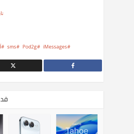
تابع @
iMessages
Pod2g
sms
آ
قد 